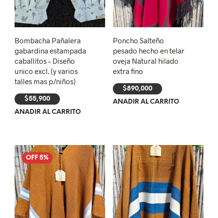
Bombacha Pañalera
Poncho Salteño
gabardina estampada
pesado hecho en telar
caballitos – Diseño
oveja Natural hilado
unico excl. (y varios
extra fino
talles mas p/niños)
$
890,000
$
55,900
AÑADIR AL CARRITO
AÑADIR AL CARRITO
OFF 5%