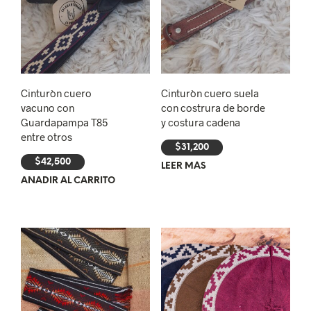
Cinturòn cuero
Cinturòn cuero suela
vacuno con
con costrura de borde
Guardapampa T85
y costura cadena
entre otros
$
31,200
$
42,500
LEER MÁS
AÑADIR AL CARRITO