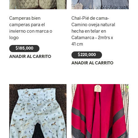
Camperas bien
Chal-Pié de cama-
camperas para el
Camino oveja natural
invierno con marca o
hecha en telar en
logo
Catamarca – 2mtrs x
41 cm
$
185,000
$
220,000
AÑADIR AL CARRITO
AÑADIR AL CARRITO