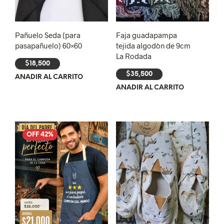
Pañuelo Seda (para
Faja guadapampa
pasapañuelo) 60×60
tejida algodòn de 9cm
La Rodada
$
18,500
$
35,500
AÑADIR AL CARRITO
AÑADIR AL CARRITO
OFF 42%