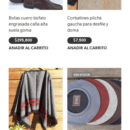
Botas cuero bùfalo
Corbatines pilcha
engrasada caña alta
gaucha para desfile y
suela goma
doma
$
295,800
$
7,500
AÑADIR AL CARRITO
AÑADIR AL CARRITO
SIN STOCK