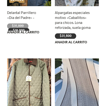
Delantal Parrillero
Alpargatas especiales
«Dia del Padre» –
motivo «Caballitos»
para chicos. Lona
El
$
31,000
reforzada, suela goma
precio
El
$
18,000
AÑADIR AL CARRITO
original
precio
$
31,500
era:
actual
AÑADIR AL CARRITO
$31,000.
es:
$18,000.