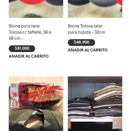
Boina pura lana
Boina Tolosa lana
Tolosa c/ tafilete, 56 a
pura tupida – 32cm
58 cm –
$
48,900
$
81,000
AÑADIR AL CARRITO
AÑADIR AL CARRITO