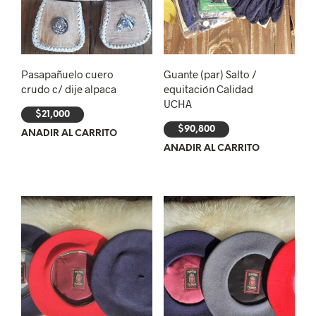
Pasapañuelo cuero
Guante (par) Salto /
crudo c/ dije alpaca
equitación Calidad
UCHA
$
21,000
$
90,800
AÑADIR AL CARRITO
AÑADIR AL CARRITO