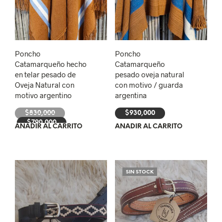
Poncho
Poncho
Catamarqueño hecho
Catamarqueño
en telar pesado de
pesado oveja natural
Oveja Natural con
con motivo / guarda
motivo argentino
argentina
El
$
830,000
$
930,000
precio
El
$
790,000
AÑADIR AL CARRITO
AÑADIR AL CARRITO
original
precio
era:
actual
$830,000.
es:
$790,000.
SIN STOCK