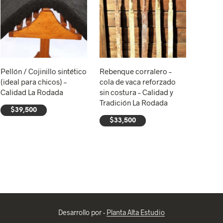
Pellón / Cojinillo sintético
Rebenque corralero –
(ideal para chicos) –
cola de vaca reforzado
Calidad La Rodada
sin costura – Calidad y
Tradición La Rodada
$
39,500
$
33,500
AÑADIR AL CARRITO
AÑADIR AL CARRITO
Desarrollo por -
Planta Alta Estudio