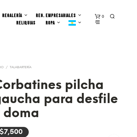
REGALERÍA
REG. EMPRESARIALES
0
RELIQUIAS
ROPA
CIO
/
TALABARTERÍA
orbatines pilcha
N
aucha para desfile
O
H
A
y doma
Y
P
R
O
$
7,500
D