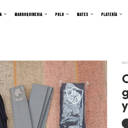
A
MARROQUINERIA
POLO
MATES
PLATERÍA
INI
C
g