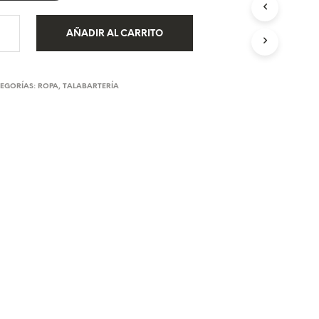
U
C
AÑADIR AL CARRITO
T
O
S
E
EGORÍAS:
ROPA
,
TALABARTERÍA
N
E
L
C
A
R
R
I
T
O
.