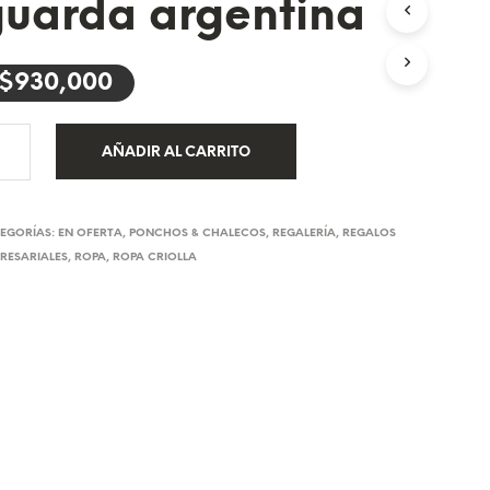
uarda argentina
U
C
T
$
930,000
O
S
E
N
AÑADIR AL CARRITO
E
L
C
A
EGORÍAS:
EN OFERTA
,
PONCHOS & CHALECOS
,
REGALERÍA
,
REGALOS
R
RESARIALES
,
ROPA
,
ROPA CRIOLLA
R
I
T
O
.