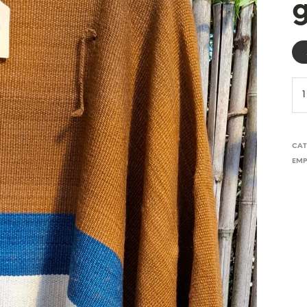
g
CAT
EMP