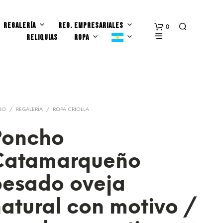
REGALERÍA
REG. EMPRESARIALES
0
RELIQUIAS
ROPA
CIO
/
REGALERÍA
/
ROPA CRIOLLA
Poncho
N
Catamarqueño
O
H
A
pesado oveja
Y
P
atural con motivo /
R
O
D