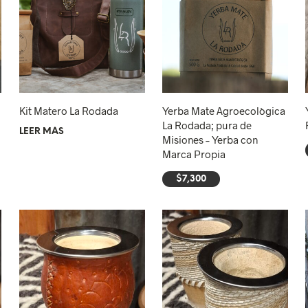
Kit Matero La Rodada
Yerba Mate Agroecològica
La Rodada; pura de
LEER MÁS
Misiones – Yerba con
Marca Propia
$
7,300
AÑADIR AL CARRITO