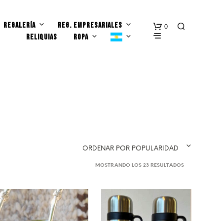
REGALERÍA
REG. EMPRESARIALES
0
RELIQUIAS
ROPA
N
ORDENAR POR POPULARIDAD
O
H
ORDENADO
MOSTRANDO LOS 23 RESULTADOS
A
POR
Y
POPULARIDAD
P
R
O
D