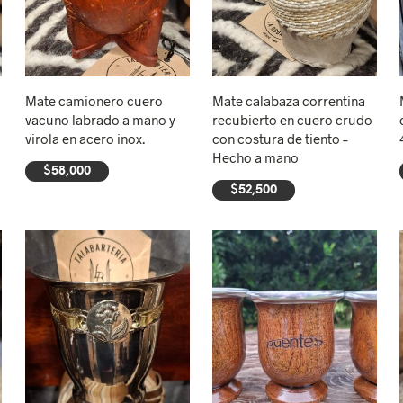
Mate camionero cuero
Mate calabaza correntina
vacuno labrado a mano y
recubierto en cuero crudo
virola en acero inox.
con costura de tiento –
Hecho a mano
$
58,000
$
52,500
AÑADIR AL CARRITO
AÑADIR AL CARRITO