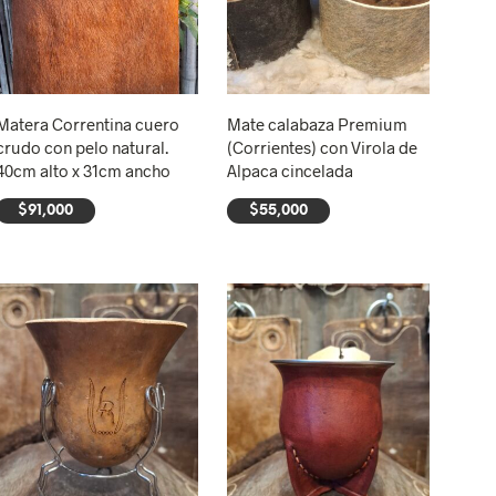
Matera Correntina cuero
Mate calabaza Premium
crudo con pelo natural.
(Corrientes) con Virola de
40cm alto x 31cm ancho
Alpaca cincelada
$
91,000
$
55,000
AÑADIR AL CARRITO
AÑADIR AL CARRITO