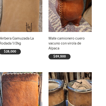
Yerbera Gamuzada La
Mate camionero cuero
Rodada 1/2kg
vacuno con virola de
Alpaca
$
28,000
$
59,500
AÑADIR AL CARRITO
AÑADIR AL CARRITO