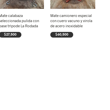
Mate calabaza
Mate camionero especial
seleccionada pulida con
con cuero vacuno y virola
base trìpode La Rodada
de acero inoxidable
$
27,500
$
60,500
AÑADIR AL CARRITO
AÑADIR AL CARRITO