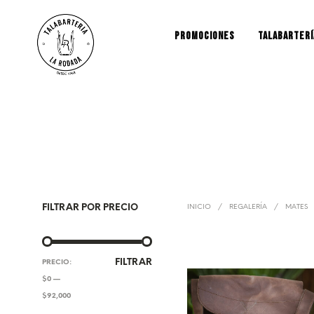
PROMOCIONES
TALABARTERÍ
FILTRAR POR PRECIO
INICIO
/
REGALERÍA
/
MATES
PRECIO
PRECIO
FILTRAR
PRECIO:
MÍNIMO
MÁXIMO
$0
—
$92,000