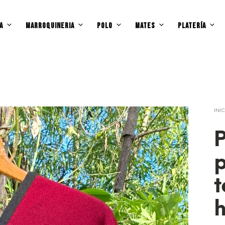
A
MARROQUINERIA
POLO
MATES
PLATERÍA
INI
t
h