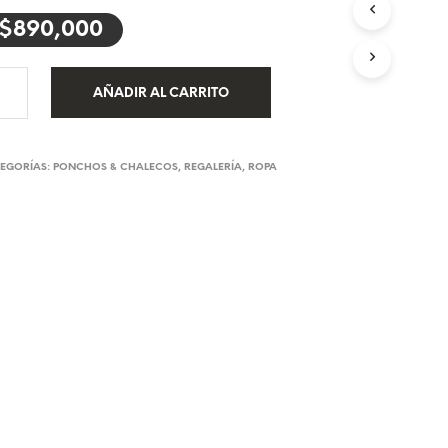
U
$
890,000
C
T
O
S
AÑADIR AL CARRITO
E
N
E
L
EGORÍAS:
PONCHOS & CHALECOS
,
REGALERÍA
,
ROPA
C
A
R
R
I
T
O
.