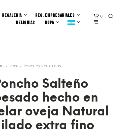
REGALERÍA
REG. EMPRESARIALES
0
RELIQUIAS
ROPA
CIO
/
ROPA
/
PONCHOS & CHALECOS
Poncho Salteño
N
pesado hecho en
O
H
A
elar oveja Natural
Y
P
ilado extra fino
R
O
D