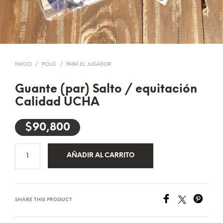
INICIO
/
POLO
/
PARA EL JUGADOR
Guante (par) Salto / equitación
Calidad UCHA
$
90,800
AÑADIR AL CARRITO
SHARE THIS PRODUCT