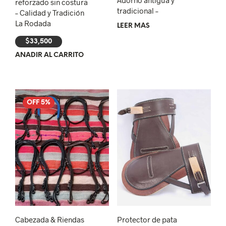
Adorno antigua y
reforzado sin costura
tradicional –
– Calidad y Tradición
La Rodada
LEER MÁS
$
33,500
AÑADIR AL CARRITO
OFF 5%
Cabezada & Riendas
Protector de pata