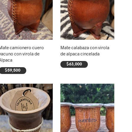
Mate camionero cuero
Mate calabaza con virola
vacuno con virola de
de alpaca cincelada
Alpaca
$
63,000
$
59,500
AÑADIR AL CARRITO
AÑADIR AL CARRITO