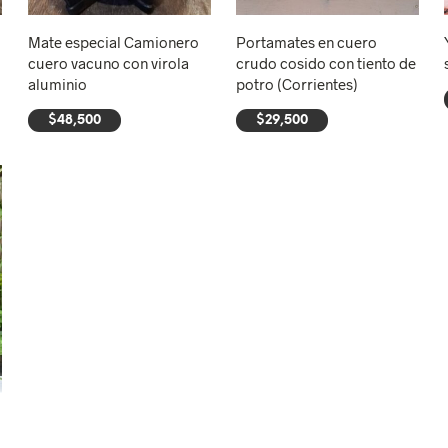
Mate especial Camionero
Portamates en cuero
cuero vacuno con virola
crudo cosido con tiento de
aluminio
potro (Corrientes)
$
48,500
$
29,500
AÑADIR AL CARRITO
AÑADIR AL CARRITO