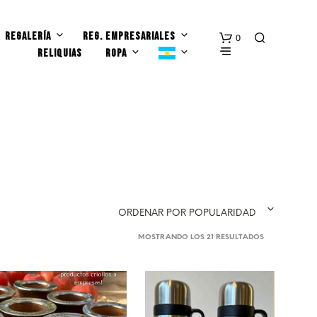
REGALERÍA
REG. EMPRESARIALES
0
RELIQUIAS
ROPA
N
ORDENAR POR POPULARIDAD
O
H
ORDENADO
MOSTRANDO LOS 21 RESULTADOS
A
POR
Y
POPULARIDAD
P
R
O
D