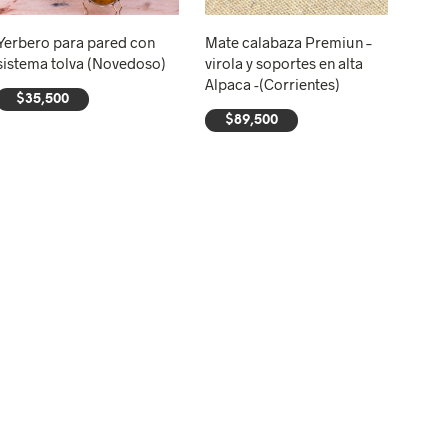
Yerbero para pared con
Mate calabaza Premiun –
sistema tolva (Novedoso)
virola y soportes en alta
Alpaca -(Corrientes)
$
35,500
$
89,500
AÑADIR AL CARRITO
AÑADIR AL CARRITO