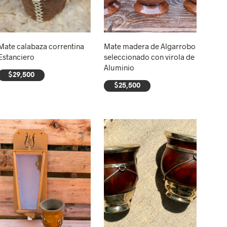
Mate calabaza correntina
Mate madera de Algarrobo
Estanciero
seleccionado con virola de
Aluminio
$
29,500
$
25,500
AÑADIR AL CARRITO
AÑADIR AL CARRITO