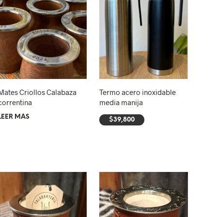
U
C
T
O
S
E
N
E
L
C
Mates Criollos Calabaza
Termo acero inoxidable
A
correntina
media manija
R
LEER MÁS
R
$
39,800
I
AÑADIR AL CARRITO
T
O
.