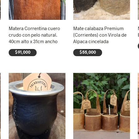
Matera Correntina cuero
Mate calabaza Premium
crudo con pelo natural.
(Corrientes) con Virola de
40cm alto x 31cm ancho
Alpaca cincelada
$
91,000
$
55,000
AÑADIR AL CARRITO
AÑADIR AL CARRITO