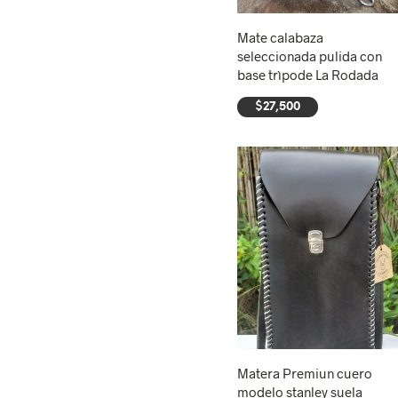
Mate calabaza
seleccionada pulida con
base trìpode La Rodada
$
27,500
AÑADIR AL CARRITO
Matera Premiun cuero
modelo stanley suela