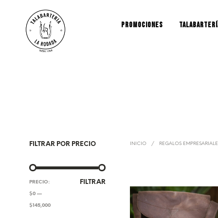
PROMOCIONES
TALABARTERÍ
FILTRAR POR PRECIO
INICIO
/
REGALOS EMPRESARIALE
PRECIO
PRECIO
FILTRAR
PRECIO:
MÍNIMO
MÁXIMO
$0
—
$145,000