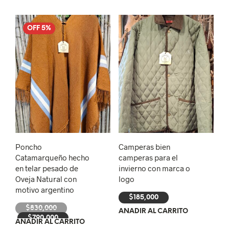
OFF 5%
Poncho
Camperas bien
Catamarqueño hecho
camperas para el
en telar pesado de
invierno con marca o
Oveja Natural con
logo
motivo argentino
$
185,000
El
$
830,000
AÑADIR AL CARRITO
precio
El
$
790,000
AÑADIR AL CARRITO
original
precio