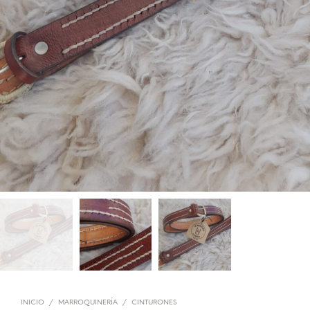
INICIO
/
MARROQUINERÍA
/
CINTURONES