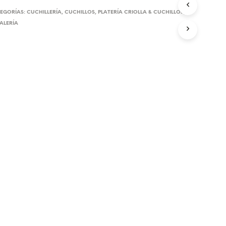
U
EGORÍAS:
CUCHILLERÍA
,
CUCHILLOS
,
PLATERÍA CRIOLLA & CUCHILLOS
,
C
ALERÍA
T
O
S
E
N
E
L
C
A
R
R
I
T
O
.