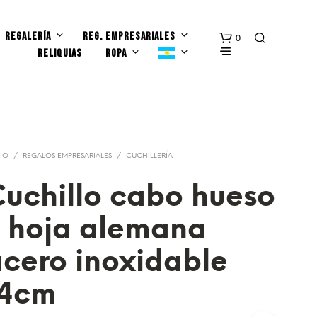
REGALERÍA
REG. EMPRESARIALES
0
RELIQUIAS
ROPA
CIO
/
REGALOS EMPRESARIALES
/
CUCHILLERÍA
uchillo cabo hueso
N
y hoja alemana
O
H
A
cero inoxidable
Y
P
14cm
R
O
D