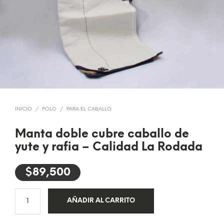
INICIO
/
POLO
/
PARA EL CABALLO
Manta doble cubre caballo de
yute y rafia – Calidad La Rodada
$
89,500
AÑADIR AL CARRITO