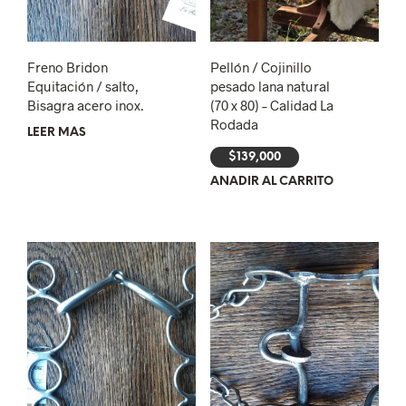
Freno Bridon
Pellón / Cojinillo
Equitación / salto,
pesado lana natural
Bisagra acero inox.
(70 x 80) – Calidad La
Rodada
LEER MÁS
$
139,000
AÑADIR AL CARRITO