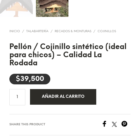
INICIO
/
TALABARTERÍA
/
RECADOS & MONTURAS
/
COJINILLOS
Pellón / Cojinillo sintético (ideal
para chicos) – Calidad La
Rodada
$
39,500
AÑADIR AL CARRITO
SHARE THIS PRODUCT