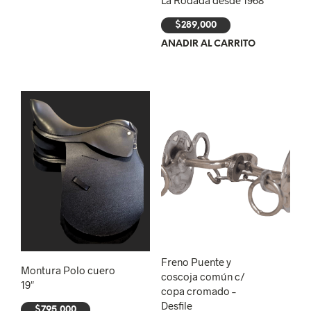
$
289,000
AÑADIR AL CARRITO
Freno Puente y
Montura Polo cuero
coscoja común c/
19″
copa cromado –
Desfile
$
795,000