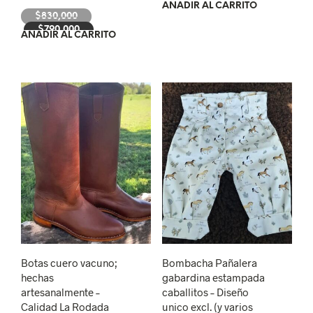
AÑADIR AL CARRITO
El
$
830,000
precio
El
$
790,000
AÑADIR AL CARRITO
original
precio
era:
actual
$830,000.
es:
$790,000.
Botas cuero vacuno;
Bombacha Pañalera
hechas
gabardina estampada
artesanalmente –
caballitos – Diseño
Calidad La Rodada
unico excl. (y varios