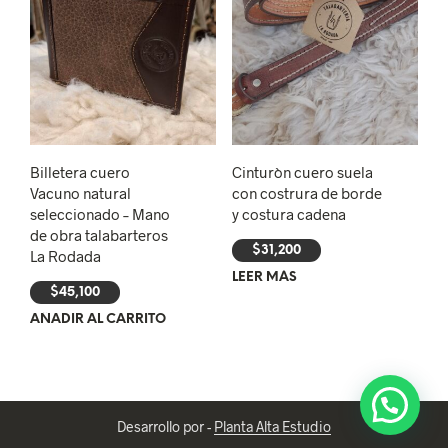
Billetera cuero
Cinturòn cuero suela
Vacuno natural
con costrura de borde
seleccionado – Mano
y costura cadena
de obra talabarteros
$
31,200
La Rodada
LEER MÁS
$
45,100
AÑADIR AL CARRITO
Desarrollo por -
Planta Alta Estudio