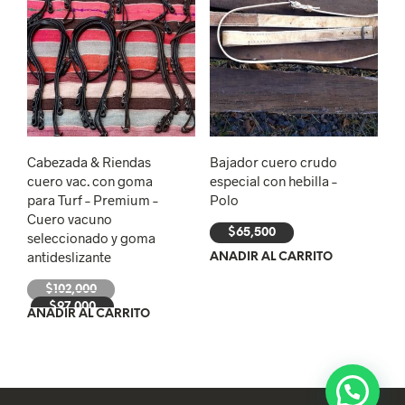
Cabezada & Riendas
Bajador cuero crudo
cuero vac. con goma
especial con hebilla –
para Turf – Premium –
Polo
Cuero vacuno
$
65,500
seleccionado y goma
antideslizante
AÑADIR AL CARRITO
El
$
102,000
El
precio
$
97,000
AÑADIR AL CARRITO
precio
original
actual
era:
es:
$102,000.
$97,000.