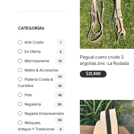
CATEGORÍAS
Arte Criollo
1
En Oferta
6
Pegual cuero crudo 3
Marroquinería
19
argollas zinc -La Rodada
Mates & Accesorios
$
21,500
34
Platería Criolla &
AÑADIR AL CARRITO
Cuchillos
46
Polo
48
Regalería
90
Regalos Empresariales
66
Reliquias;
Antiguo Y Tradicional
6