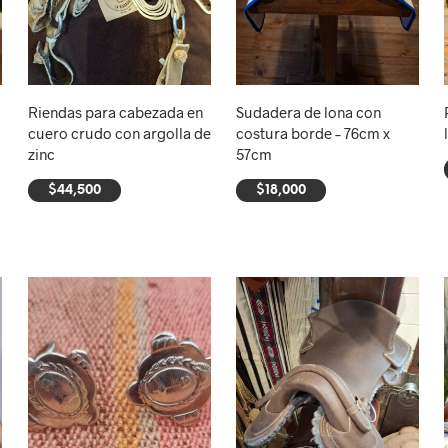
Riendas para cabezada en
Sudadera de lona con
cuero crudo con argolla de
costura borde – 76cm x
zinc
57cm
$
44,500
$
18,000
AÑADIR AL CARRITO
AÑADIR AL CARRITO