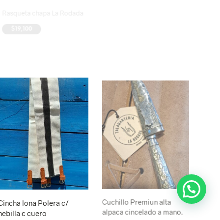
Rasqueta chapa La Rodada
Botas cuero bùfalo
engrasada caña alta suela
$
19,100
goma
AÑADIR AL CARRITO
$
295,800
AÑADIR AL CARRITO
Cincha lona Polera c/
Cuchillo Premiun alta
hebilla c cuero
alpaca cincelado a mano.