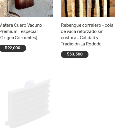
Matera Cuero Vacuno
Rebenque corralero – cola
Premium – especial
de vaca reforzado sin
(Origen Corrientes)
costura – Calidad y
Tradición La Rodada
$
92,000
$
33,500
AÑADIR AL CARRITO
AÑADIR AL CARRITO