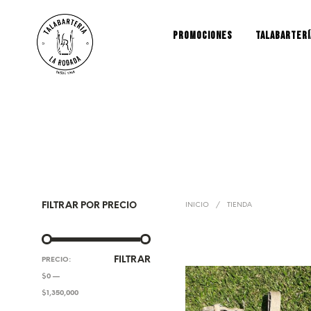
PROMOCIONES
TALABARTERÍ
FILTRAR POR PRECIO
INICIO
/
TIENDA
PRECIO
PRECIO
FILTRAR
PRECIO:
MÍNIMO
MÁXIMO
$0
—
$1,350,000