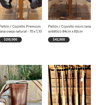
Pellón / Cojinillo Premium
Pellón / Cojinillo moro lana
lana oveja natural – 70 x 1,10
sintético 84cm x 62cm
$
210,000
$
42,500
AÑADIR AL CARRITO
AÑADIR AL CARRITO