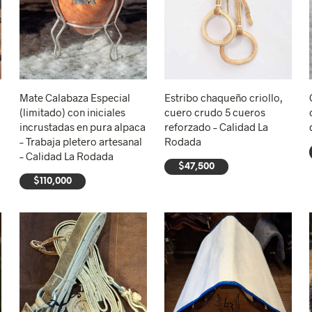
Mate Calabaza Especial
Estribo chaqueño criollo,
(limitado) con iniciales
cuero crudo 5 cueros
incrustadas en pura alpaca
reforzado – Calidad La
– Trabaja pletero artesanal
Rodada
– Calidad La Rodada
$
47,500
$
110,000
AÑADIR AL CARRITO
AÑADIR AL CARRITO