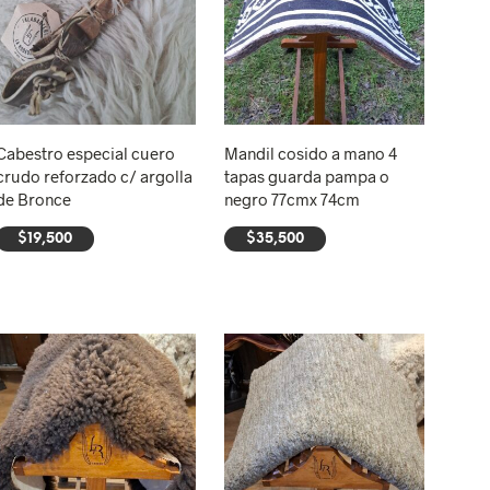
Cabestro especial cuero
Mandil cosido a mano 4
crudo reforzado c/ argolla
tapas guarda pampa o
de Bronce
negro 77cmx 74cm
$
19,500
$
35,500
AÑADIR AL CARRITO
AÑADIR AL CARRITO