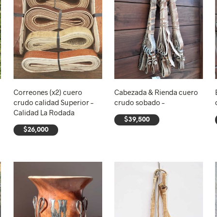
Correones (x2) cuero
Cabezada & Rienda cuero
crudo calidad Superior –
crudo sobado –
Calidad La Rodada
$
39,500
$
26,000
AÑADIR AL CARRITO
AÑADIR AL CARRITO