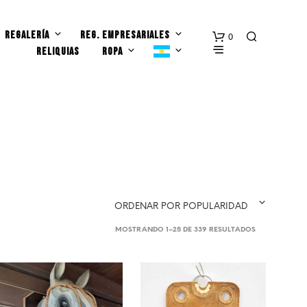
REGALERÍA
REG. EMPRESARIALES
0
RELIQUIAS
ROPA
N
ORDENAR POR POPULARIDAD
O
H
ORDENADO
MOSTRANDO 1–25 DE 339 RESULTADOS
A
POR
Y
POPULARIDAD
P
R
O
D