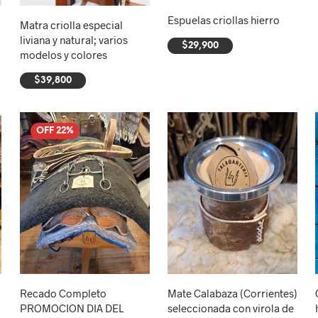
Espuelas criollas hierro
Matra criolla especial
liviana y natural; varios
$
29,900
modelos y colores
AÑADIR AL CARRITO
$
39,800
AÑADIR AL CARRITO
OFF 22%
Recado Completo
Mate Calabaza (Corrientes)
PROMOCION DIA DEL
seleccionada con virola de