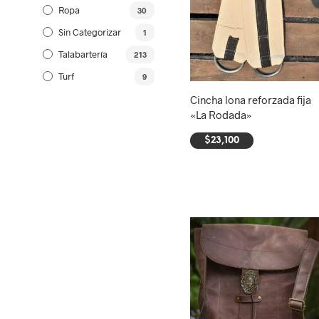
Ropa
30
Sin Categorizar
1
Talabartería
213
Turf
9
Cincha lona reforzada fija
«La Rodada»
$
23,100
AÑADIR AL CARRITO