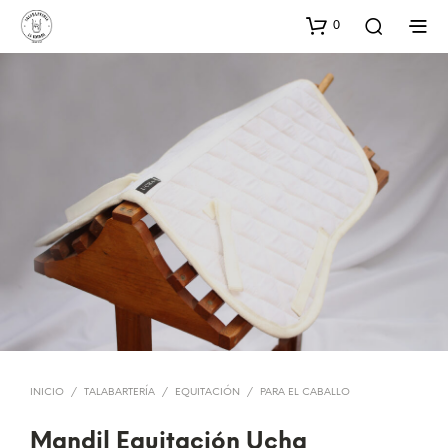
0
INICIO
/
TALABARTERÍA
/
EQUITACIÓN
/
PARA EL CABALLO
Mandil Equitación Ucha