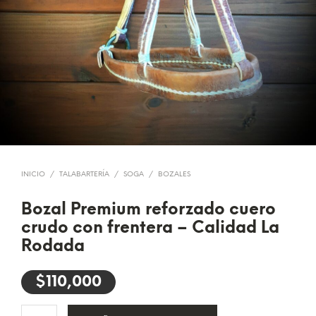
INICIO
/
TALABARTERÍA
/
SOGA
/
BOZALES
Bozal Premium reforzado cuero
crudo con frentera – Calidad La
Rodada
$
110,000