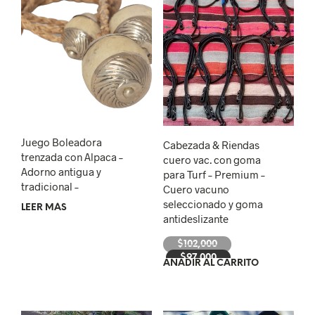
Juego Boleadora
Cabezada & Riendas
trenzada con Alpaca –
cuero vac. con goma
Adorno antigua y
para Turf – Premium –
tradicional –
Cuero vacuno
seleccionado y goma
LEER MÁS
antideslizante
El
$
102,000
El
precio
$
97,000
AÑADIR AL CARRITO
precio
original
actual
era:
es:
$102,000.
$97,000.