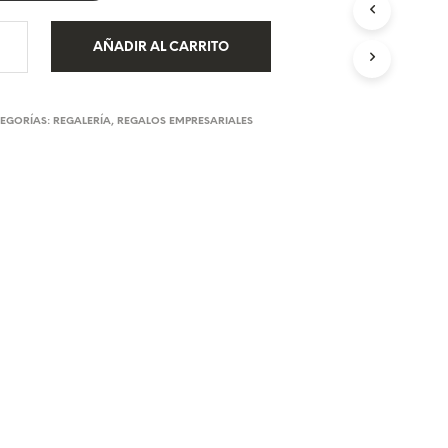
U
C
AÑADIR AL CARRITO
T
O
S
E
EGORÍAS:
REGALERÍA
,
REGALOS EMPRESARIALES
N
E
L
C
A
R
R
I
T
O
.