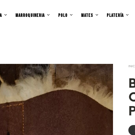
A
MARROQUINERIA
POLO
MATES
PLATERÍA
INI
B
P