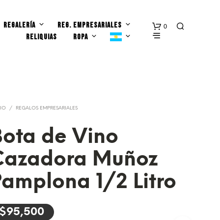
REGALERÍA
REG. EMPRESARIALES
0
RELIQUIAS
ROPA
CIO
/
REGALOS EMPRESARIALES
ota de Vino
N
Cazadora Muñoz
O
H
A
amplona 1/2 Litro
Y
P
R
O
$
95,500
D