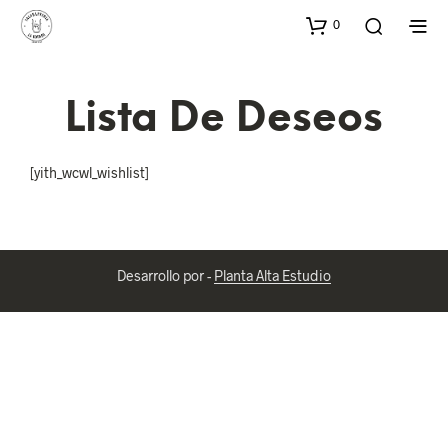
0
Lista De Deseos
[yith_wcwl_wishlist]
Desarrollo por -
Planta Alta Estudio